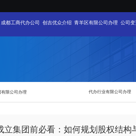
成都工商代办公司
创吉优众介绍
青羊区有限公司办理
公司变
代办行业有限公司办理
团有限公司办理
成立集团前必看：如何规划股权结构