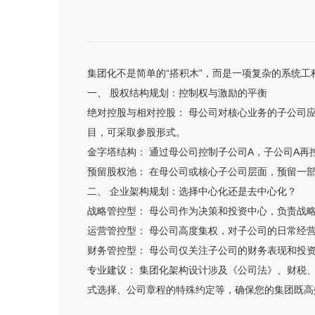
集团化不是简单的“搭积木”，而是一项复杂的系统
一、 股权结构规划：控制权与激励的平衡
绝对控股与相对控股： 母公司对核心业务的子公司
目，可采取参股形式。
金字塔结构： 通过母公司控制子公司A，子公司A再
预留股权池： 在母公司或核心子公司层面，预留一
二、 企业架构规划：选择中心化还是去中心化？
战略管控型： 母公司作为决策和投资中心，负责战
运营管控型： 母公司高度集权，对子公司的日常经
财务管控型： 母公司仅关注子公司的财务表现和投
专业建议： 集团化架构设计涉及《公司法》、财税
式选择、公司章程的特殊约定等，确保您的集团既高