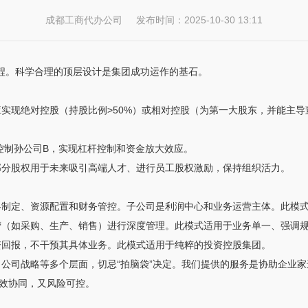
成都工商代办公司 发布时间：2025-10-30 13:11
工程。科学合理的顶层设计是集团成功运作的基石。
应实现绝对控股（持股比例>50%）或相对控股（为第一大股东，并能主
控制孙公司B，实现杠杆控制和资金放大效应。
部分股权用于未来吸引高端人才、进行员工股权激励，保持组织活力。
略制定、资源配置和财务管控。子公司是利润中心和业务运营主体。此模
营（如采购、生产、销售）进行深度管理。此模式适用于业务单一、强调
资回报，不干预其具体业务。此模式适用于纯粹的投资控股集团。
、公司战略等多个层面，切忌“拍脑袋”决定。我们提供的服务是协助企业
效协同，又风险可控。