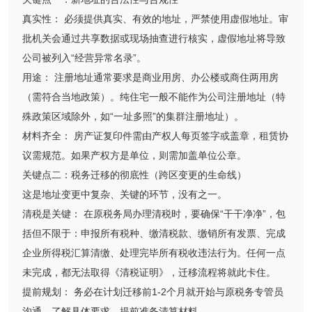
真实性： 必须提供真实、有效的地址，严禁使用虚假地址。审
批机关会通过共享数据或现场抽查进行核实，虚假地址将导致
公司被列入“经营异常名录”。
用途： 注册地址通常要求是商业用房、办公楼或商住两用房
（需符合当地政策）。纯住宅一般不能作为公司注册地址（特
殊政策区域除外，如“一址多照”的集群注册地址）。
材料齐全： 房产证复印件需由产权人每页签字或盖章，租赁协
议需规范。如果产权方是单位，则需加盖单位公章。
关键点二：税务迁移的彻底性（跨区变更的生命线）
这是地址变更中复杂、关键的环节，没有之一。
清税是关键： 在原税务局办理清税时，要确保“干干净净”，包
括但不限于：申报所有税种、缴清税款、缴销所有发票、完成
企业所得税汇算清缴、处理完毕所有税收违法行为。任何一点
未完成，都无法取得《清税证明》，迁移流程将就此卡住。
提前规划： 务必在计划迁移前1-2个月就开始与原税务专管员
沟通，了解具体要求，提前准备清算材料。